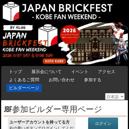
Menu
SKIP TO CONTENT
トップ
展示会について
イベント
アクセス
よくあるご質問
お問い合わせ
参加する
ビルダーページ
言
語
JBF参加ビルダー専用ページ
を
選
択
ユーザーアカウントを持ってる方
ログイン
右の青いボタンでログインしてくだ